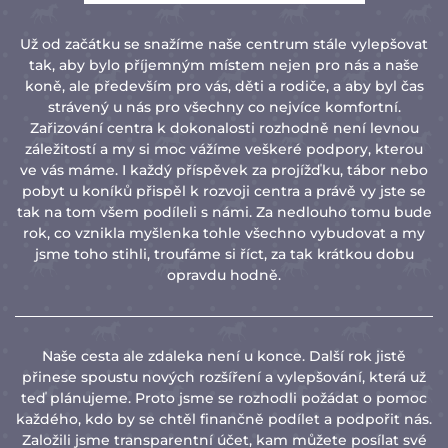
Už od začátku se snažíme naše centrum stále vylepšovat
tak, aby bylo příjemným místem nejen pro nás a naše
koně, ale především pro vás, děti a rodiče, a aby byl čas
strávený u nás pro všechny co nejvíce komfortní.
Zařizování centra k dokonalosti rozhodně není levnou
záležitostí a my si moc vážíme veškeré podpory, kterou
ve vás máme. I každý příspěvek za projížďku, tábor nebo
pobyt u koníků přispěl k rozvoji centra a právě vy jste se
tak na tom všem podíleli s námi. Za nedlouho tomu bude
rok, co vznikla myšlenka tohle všechno vybudovat a my
jsme toho stihli, troufáme si říct, za tak krátkou dobu
opravdu hodně.
Naše cesta ale zdaleka není u konce. Další rok jistě
přinese spoustu nových rozšíření a vylepšování, která už
teď plánujeme. Proto jsme se rozhodli požádat o pomoc
každého, kdo by se chtěl finančně podílet a podpořit nás.
Založili jsme transparentní účet, kam můžete posílat své