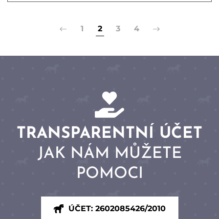
1
2
3
4
TRANSPARENTNÍ ÚČET
JAK NÁM MŮŽETE
POMOCI
ÚČET: 2602085426/2010